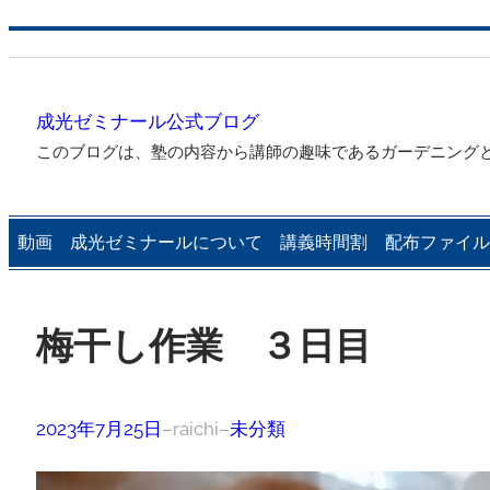
内
容
を
成光ゼミナール公式ブログ
ス
このブログは、塾の内容から講師の趣味であるガーデニング
キ
ッ
プ
動画
成光ゼミナールについて
講義時間割
配布ファイル
梅干し作業 ３日目
2023年7月25日
–
raichi
–
未分類