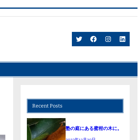
Twitter
Facebook
Instagram
Linke
Recent Posts
塾の庭にある蜜柑の木に。
2023年12月20日