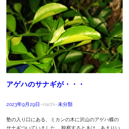
アゲハのサナギが・・・
2023年9月29日
–
raichi
–
未分類
塾の入り口にある、ミカンの木に沢山のアゲハ蝶の
サナギついていました。 観察するときは、あまりい