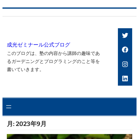
内
容
を
Twitt
ス
成光ゼミナール公式ブログ
キ
Face
このブログは、塾の内容から講師の趣味であ
ッ
るガーデニングとプログラミングのこと等を
Inst
プ
書いていきます。
Link
月:
2023年9月