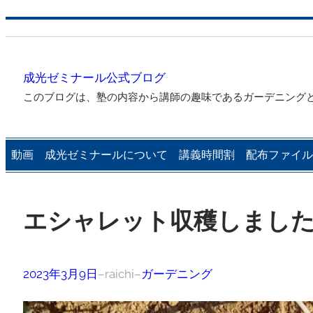
内
容
を
成光ゼミナール公式ブログ
ス
このブログは、塾の内容から講師の趣味であるガーデニング
キ
ッ
プ
動画
成光ゼミナールについて
講義時間割
配布ファイル
エシャレット収穫しまし
2023年3月9日
–
raichi
–
ガーデニング