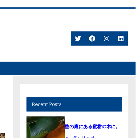
Twitter
Facebook
Instagram
Linke
Recent Posts
塾の庭にある蜜柑の木に。
2023年12月20日