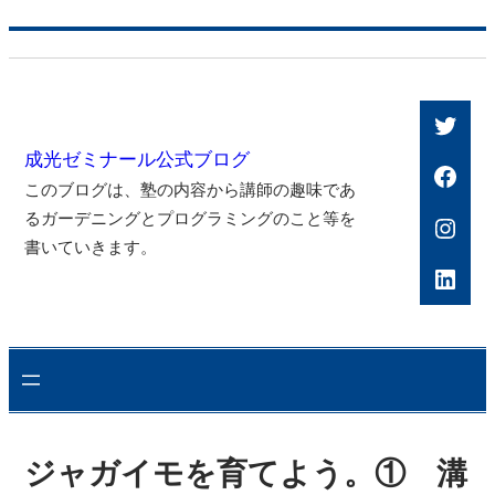
内
容
を
Twitt
ス
成光ゼミナール公式ブログ
キ
Face
このブログは、塾の内容から講師の趣味であ
ッ
るガーデニングとプログラミングのこと等を
Inst
プ
書いていきます。
Link
ジャガイモを育てよう。① 溝