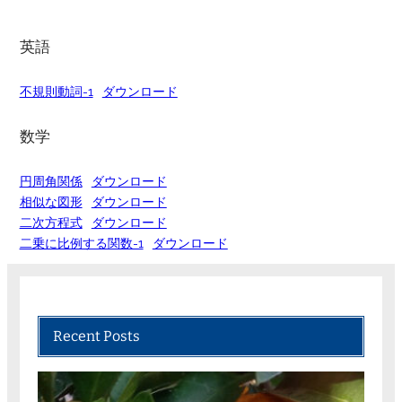
英語
不規則動詞-1
ダウンロード
数学
円周角関係
ダウンロード
相似な図形
ダウンロード
二次方程式
ダウンロード
二乗に比例する関数-1
ダウンロード
Recent Posts