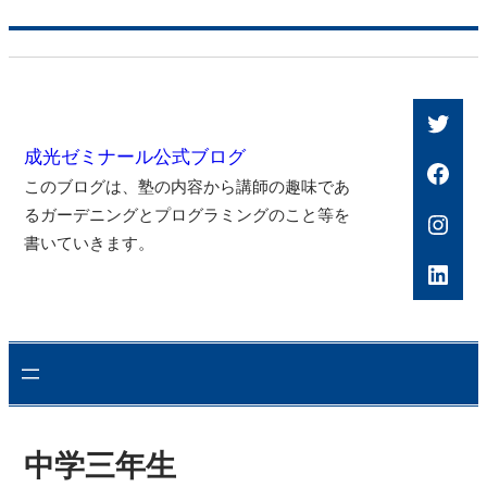
内
容
を
Twitt
ス
成光ゼミナール公式ブログ
キ
Face
このブログは、塾の内容から講師の趣味であ
ッ
るガーデニングとプログラミングのこと等を
Inst
プ
書いていきます。
Link
中学三年生